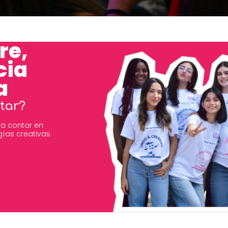
re,
cia
a
tar?
a contar en
gías creativas