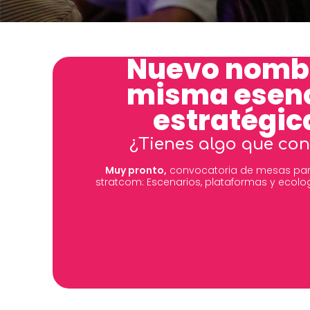
Nuevo nomb
misma esen
estratégic
¿Tienes algo que con
Muy pronto,
convocatoria de mesas par
stratcom: Escenarios, plataformas y ecolo