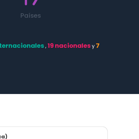
Países
nternacionales
19 nacionales
7
,
y
ca)