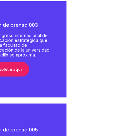
n de prensa 003
ongreso internacional de
ación estratégica que
la facultad de
ación de la universidad
llín se aproxima.
boletín aquí
n de prensa 005