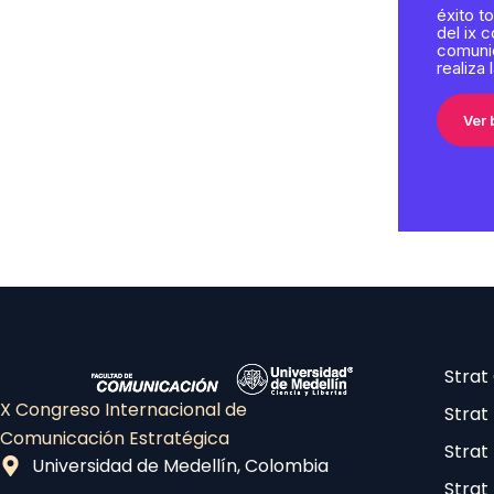
éxito to
del ix 
comunic
realiza
Ver 
Stra
X Congreso Internacional de
Strat
Comunicación Estratégica
Strat
Universidad de Medellín, Colombia
Strat 