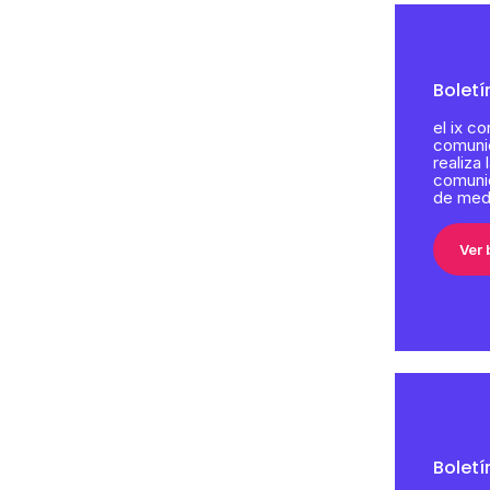
Boletí
el ix c
comunic
realiza 
comunic
de mede
Ver 
Boletí