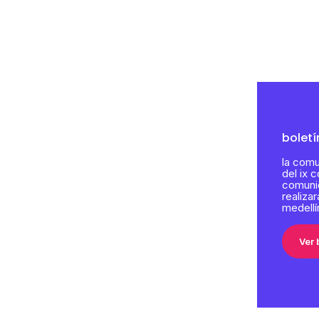
boletí
la comu
del ix 
comunic
realiza
medellí
Ver 