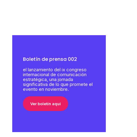
Boletín de prensa 002
el lanzamiento del ix congreso
internacional de comunicación
estratégica, una jornada
significativa de lo que promete el
evento en noviembre.
Ver boletín aquí