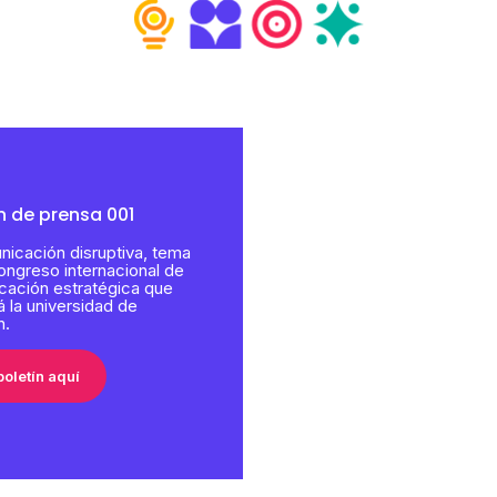
n de prensa 001
nicación disruptiva, tema
congreso internacional de
ación estratégica que
rá la universidad de
n.
boletín aquí